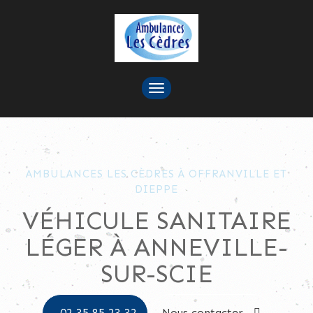
TOGGLE
NAVIGATION
AMBULANCES LES CÈDRES À OFFRANVILLE ET
DIEPPE
VÉHICULE SANITAIRE
LÉGER À ANNEVILLE-
SUR-SCIE
02 35 85 23 32
Nous contacter