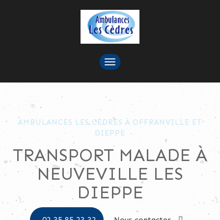
TOGGLE
NAVIGATION
AMBULANCES LES CÈDRES À OFFRANVILLE ET
DIEPPE
TRANSPORT MALADE À
NEUVEVILLE LES
DIEPPE
02 35 85 23 32
Nous contacter