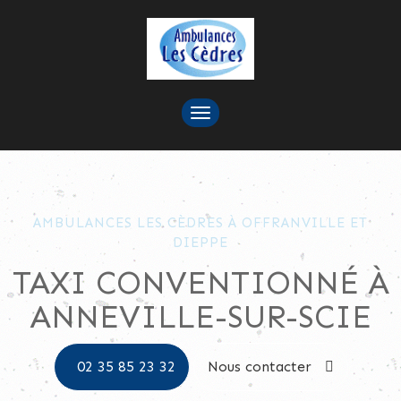
TOGGLE
NAVIGATION
AMBULANCES LES CÈDRES À OFFRANVILLE ET
DIEPPE
TAXI CONVENTIONNÉ À
ANNEVILLE-SUR-SCIE
02 35 85 23 32
Nous contacter