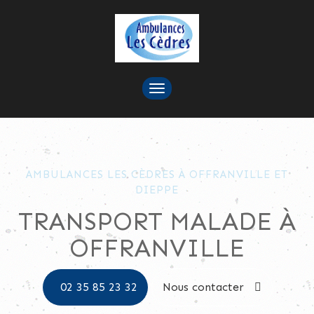
TOGGLE
NAVIGATION
AMBULANCES LES CÈDRES À OFFRANVILLE ET
DIEPPE
TRANSPORT MALADE À
OFFRANVILLE
02 35 85 23 32
Nous contacter