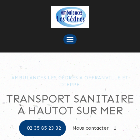
TOGGLE
NAVIGATION
AMBULANCES LES CÈDRES À OFFRANVILLE ET
DIEPPE
TRANSPORT SANITAIRE
À HAUTOT SUR MER
02 35 85 23 32
Nous contacter